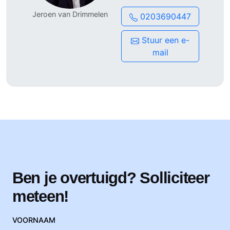
Per direct starten
Jeroen van Drimmelen
0203690447
40 uur per week
Contractduur: 6 maanden, met kans op
Stuur een e-
verlenging van 6 maanden
mail
Ben je overtuigd? Solliciteer
meteen!
VOORNAAM