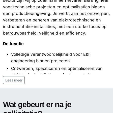
sector zijn wij op zoek naar een ervaren E&I Engineer
voor technische projecten en optimalisaties binnen
een productieomgeving. Je werkt aan het ontwerpen,
verbeteren en beheren van elektrotechnische en
instrumentatie-installaties, met een sterke focus op
betrouwbaarheid, veiligheid en efficiency.
De functie
Volledige verantwoordelijkheid voor E&I
engineering binnen projecten
Ontwerpen, specificeren en optimaliseren van
elektrische installaties en instrumentatie
Lees meer
Betrokken bij modificaties, onderhoudsprojecten
en technische upgrades
Uitvoeren van risicoanalyses en waarborgen van
Wat gebeurt er na je
veiligheid en compliance (ATEX, NEN)
Opstellen en beheren van documentatie, zoals