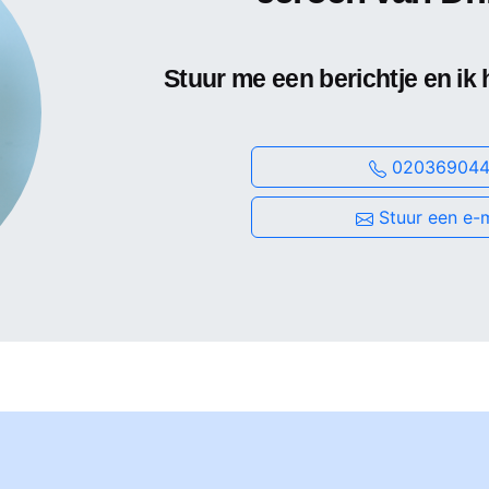
Stuur me een berichtje en ik 
020369044
Stuur een e-m