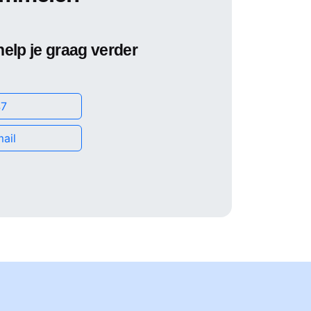
help je graag verder
7
ail