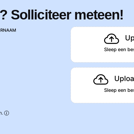
? Solliciteer meteen!
ERNAAM
Up
Sleep een bes
Uploa
Sleep een bes
n.