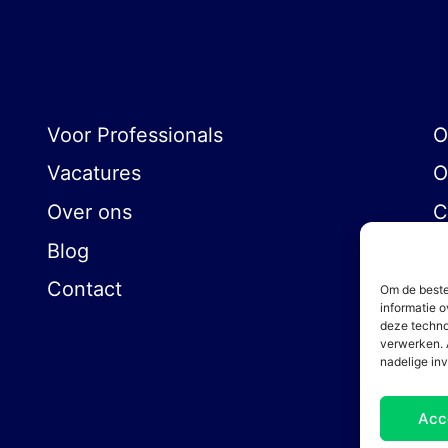
Voor Professionals
O
Vacatures
O
Over ons
C
Blog
Contact
Om de beste
informatie o
deze techno
verwerken. 
nadelige in
Acc