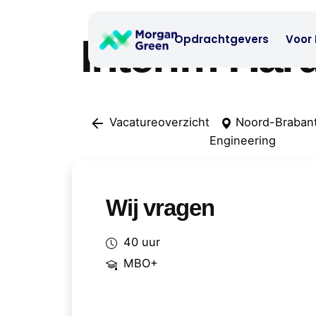
Skip
to
Interim Har
Opdrachtgevers
Voor 
content
Vacatureoverzicht
Noord-Braban
Engineering
Wij vragen
40 uur
MBO+