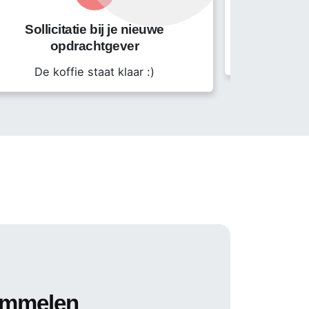
Sollicitatie bij je nieuwe
opdrachtgever
Start
De koffie staat klaar :)
immelen