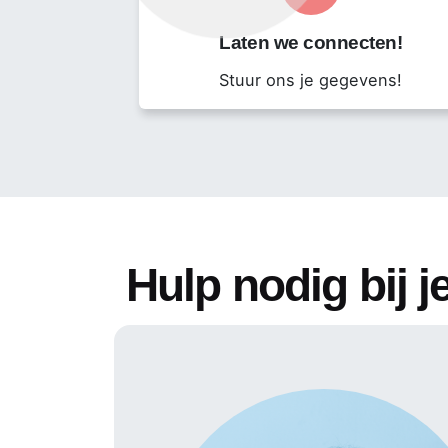
Per direct starten
Laten we connecten!
40 uur per week (on-site)
Stuur ons je gegevens!
Contractduur: 6 maanden met kans op
Regio Noord-Brabant
Hulp nodig bij je