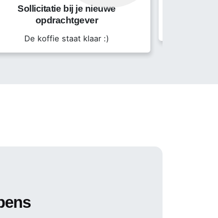
Sollicitatie bij je nieuwe
opdrachtgever
Start
De koffie staat klaar :)
Green een detacheringsconstructie voor de
 behoudt). Voor meer informatie kun je
pens