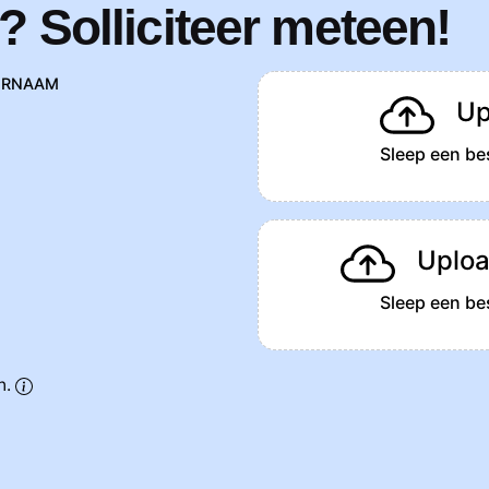
? Solliciteer meteen!
ERNAAM
Up
Sleep een bes
Uploa
Sleep een bes
n.