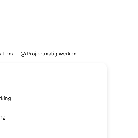
tional
Projectmatig werken
king
ing