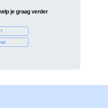
help je graag verder
7
ail