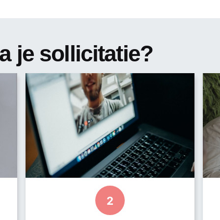
 samen met multidisciplinaire teams zoals R&D, operatio
 je sollicitatie?
atie rollen.
nindustrie.
e samenwerking.
euwe productformats.
e & Engelse taal.
2