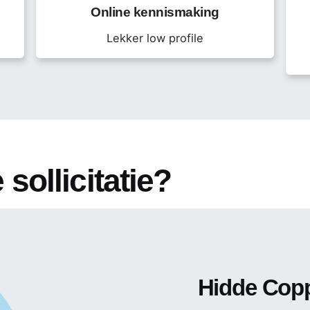
Online kennismaking
Lekker low profile
or ZZP’ers, mocht je geïnteresseerd zijn dan bied Morgan 
w verloning zorgen en jij jouw sociale rechten, zoals WW,
0 3690447.
 sollicitatie?
Hidde Cop