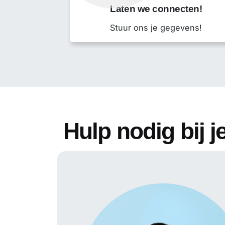
Per mei
Laten we connecten!
Fulltime
Stuur ons je gegevens!
Contract voor +/- 6 maanden
Dit tijdelijke project is niet geschikt vo
duur van het project (waarbij wij voor jou
uiteraard contact met mij opnemen via 02
Hulp nodig bij je