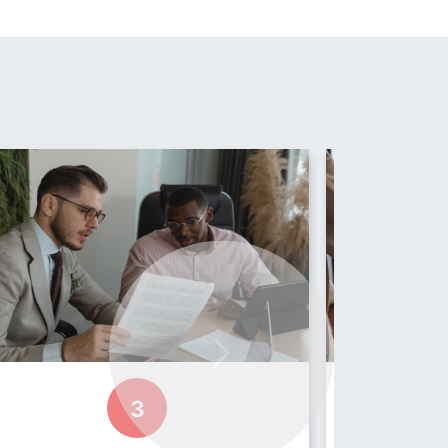
ns, procurement, sustainability en design
Next
3