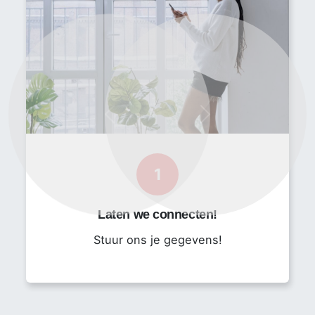
design → prototype → test → release
Ondersteunen bij validatie en eerste prototype
builds
Meedenken over maakbaarheid, betrouwbaarheid
en design optimalisatie
Werken aan meerdere projecten tegelijk binnen
Previous
Next
een dynamische engineeringomgeving
Jouw profiel
1
Afgeronde opleiding Elektrotechniek (HBO/WO
Laten we connecten!
technisch)
3–5 jaar ervaring als PCB Engineer of
Stuur ons je gegevens!
vergelijkbare rol
Ervaring in high-tech industrie, machinebouw of
productieomgevingen