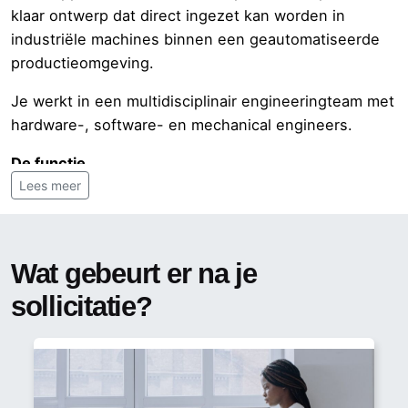
klaar ontwerp dat direct ingezet kan worden in
industriële machines binnen een geautomatiseerde
productieomgeving.
Je werkt in een multidisciplinair engineeringteam met
hardware-, software- en mechanical engineers.
De functie
Lees meer
Vertalen van elektrische schema’s naar complete
PCB-layouts
Ontwerpen van printplaten voor machines en
Wat gebeurt er na je
testopstellingen
sollicitatie?
Component placement, routing en optimalisatie
van PCB-designs
Opstellen van volledige productiedocumentatie
(Gerber, BOM, assembly files)
Meewerken in het volledige traject: concept →