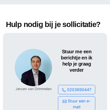
Ervaring met PCB design tools
Kennis van DFM/DFA en productiegericht
ontwerpen
Hands-on mentaliteit en pragmatische
Hulp nodig bij je sollicitatie?
engineeringaanpak
Ervaring met multidisciplinaire samenwerking
Wat wordt geboden
Stuur me een
Start: per 1 juni
berichtje en ik
help je graag
Uren: 40 uur per week
verder
Duur: 6 maanden
Regio: Noord-Brabant
Jeroen van Drimmelen
0203690447
Stuur een e-
mail