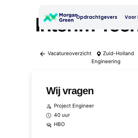
Skip
to
Interim Tec
Opdrachtgevers
Voor 
content
Vacatureoverzicht
Zuid-Holland
Engineering
Wij vragen
Project Engineer
40 uur
HBO