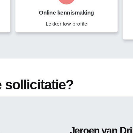
ductgedrag in foodomgevingen
nicatief sterk
Online kennismaking
ojecten
Lekker low profile
erlegstructuren
 en helikopterview
 sollicitatie?
ing
Jeroen van Dr