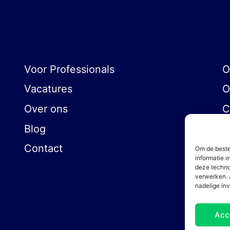
Voor Professionals
O
Vacatures
O
Over ons
C
Blog
Contact
Om de beste
informatie o
deze techno
verwerken. 
nadelige in
Acc