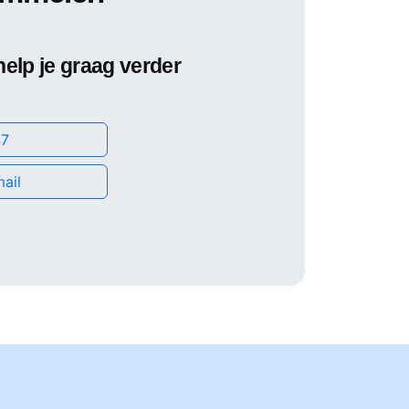
help je graag verder
7
ail