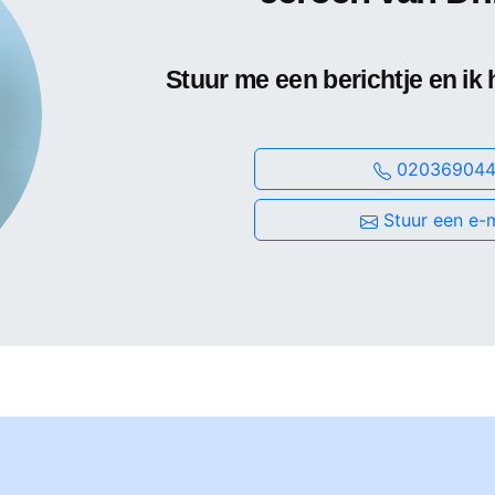
Stuur me een berichtje en ik 
020369044
Stuur een e-m