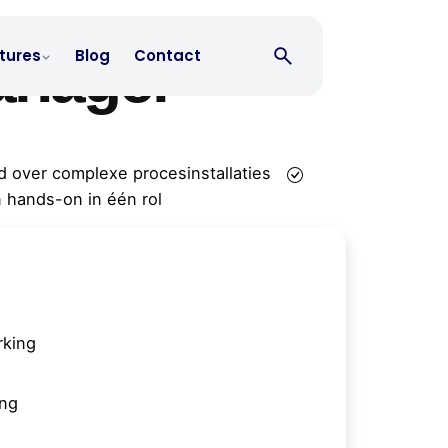
anager
tures
Blog
Contact
d over complexe procesinstallaties
 hands-on in één rol
king
ing