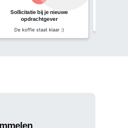
Sollicitatie bij je nieuwe
opdrachtgever
Start
De koffie staat klaar :)
immelen