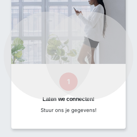
Uitwerken van elektrotechnische ontwerpen op basis
van tekeningen of opname op locatie
Opstellen van offertes en uitvoeren van calculaties
Afstemmen en plannen van monteursinzet in overleg
met het projectteam
Bestellen en bewaken van materiaalstromen
Previous
Next
Monitoren van voortgang, planning en budget
Opstellen van werkbegrotingen en verwerken van
1
(deel)facturen
Regelmatig bezoeken van projectlocaties om
Laten we connecten!
voortgang te bewaken
Stuur ons je gegevens!
Jouw profiel
Minimaal MBO 4 diploma Elektrotechniek of