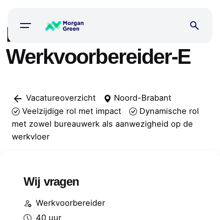
Skip
to
Interim
content
Werkvoorbereider-E
Vacatureoverzicht
Noord-Brabant
Veelzijdige rol met impact
Dynamische rol
met zowel bureauwerk als aanwezigheid op de
werkvloer
Wij vragen
Werkvoorbereider
40 uur