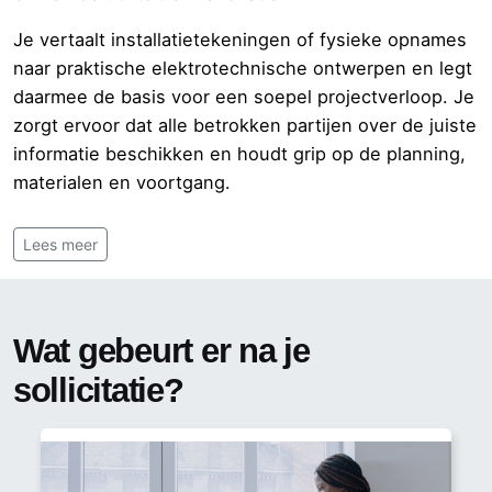
Je vertaalt installatietekeningen of fysieke opnames
naar praktische elektrotechnische ontwerpen en legt
daarmee de basis voor een soepel projectverloop. Je
zorgt ervoor dat alle betrokken partijen over de juiste
informatie beschikken en houdt grip op de planning,
materialen en voortgang.
Hoewel je een groot deel van je werk achter de
Lees meer
computer uitvoert, ben je ook regelmatig op
projectlocaties aanwezig. Zo behoud je feeling met
de uitvoering en kun je snel schakelen wanneer dat
nodig is.
Wat gebeurt er na je
sollicitatie?
De projecten bestaan voornamelijk uit regionale
renovatie- en utiliteitsprojecten.
De functie