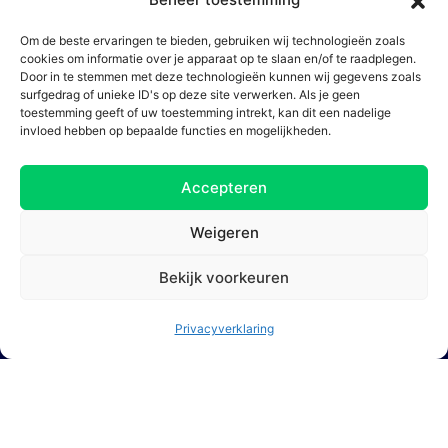
Koningin Wilhelminaplein 30 Prinsenhof
Gebouw
Om de beste ervaringen te bieden, gebruiken wij technologieën zoals
cookies om informatie over je apparaat op te slaan en/of te raadplegen.
Door in te stemmen met deze technologieën kunnen wij gegevens zoals
surfgedrag of unieke ID's op deze site verwerken. Als je geen
toestemming geeft of uw toestemming intrekt, kan dit een nadelige
invloed hebben op bepaalde functies en mogelijkheden.
Accepteren
Weigeren
1062 KR Amsterdam
Bekijk voorkeuren
Privacyverklaring