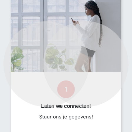
wet- en regelgeving
• Klachten/vragen afhandeling
• Regelmatig de productievloer bezoeken en in gesprek
gaan.
• Verbeteren van het kwaliteitsbewustzijn
Profiel
• Minimaal een MBO+ opleiding in een richting, zoals
levensmiddelentechnologie, chemie of vergelijkbaar
Previous
Next
• Minimaal 3 jaar werkervaring in een rol als QA Officer,
QESH Officer of vergelijkbaar
• Aantoonbare ervaring met BRC en bijhouden van
1
kwaliteitssystemen
• Ervaring binnen de voedingsmiddelenindustrie
• Goede communicatieve vaardigheden
Laten we connecten!
• Goede beheersing van Nederlands en Engels
Stuur ons je gegevens!
Bedrijfsomschrijving