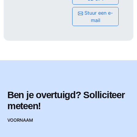
• Reiskostenvergoeding
Stuur een e-
Ben je geïnteresseerd of heb je vragen? Neem dan contact
mail
op met Carlos da Silva via c.dasilva@morgangreen.nl of
0659902074 (ook via WhatsApp bereikbaar).
Ben je overtuigd? Solliciteer
meteen!
VOORNAAM