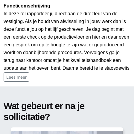
Functieomschrijving
In deze rol rapporteer jij direct aan de directeur van de
vestiging. Als je houdt van afwisseling in jouw werk dan is
deze functie jou op het lijf geschreven. Je dag begint met
een eerste check op de productievloer en hier en daar even
een gesprek om op te hoogte te zijn wat er geproduceerd
wordt en daar bijhorende procedures. Vervolgens ga je
terug naar kantoor omdat je het kwaliteitshandboek een
update aan het geven bent. Daarna bereid je je stapsgewijs
voor omdat er een audit op de planning staat. Ondertussen
Lees meer
zijn er ook wat vragen of klachten binnen gekomen die
onderzocht moeten worden die je in de middag weer
oppakt. Kortom een zeer veelzijdige rol!
Wat gebeurt er na je
Verantwoordelijkheden
sollicitatie?
• Verantwoordelijk voor in- en externe audits
• Updaten van bijvoorbeeld werkprocessen n.a.v. nieuwe