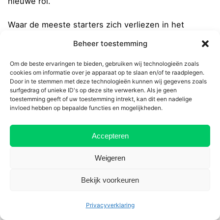
nieuwe rol.
Waar de meeste starters zich verliezen in het
‘bewijzen’ van hun eigen technische expertise, zien
Beheer toestemming
wij dat de echte toppers vanaf dag één een andere
koers varen: ze investeren 80% van hun tijd in de
Om de beste ervaringen te bieden, gebruiken wij technologieën zoals
cookies om informatie over je apparaat op te slaan en/of te raadplegen.
dynamiek van hun team en slechts 20% in de
Door in te stemmen met deze technologieën kunnen wij gegevens zoals
techniek. Ze begrijpen dat hun eigen technische
surfgedrag of unieke ID's op deze site verwerken. Als je geen
toestemming geeft of uw toestemming intrekt, kan dit een nadelige
kennis (die vaak al van topniveau is) niet langer hun
invloed hebben op bepaalde functies en mogelijkheden.
output
is, maar hun
fundament
. Die specifieke focus
– het loslaten van de controle om ruimte te maken
Accepteren
voor team-groei – is precies de succesfactor die het
verschil maakt tussen een manager die overleeft en
Weigeren
een manager die het team naar een hoger niveau
tilt.
Bekijk voorkeuren
De ‘Bottom Line’
Privacyverklaring