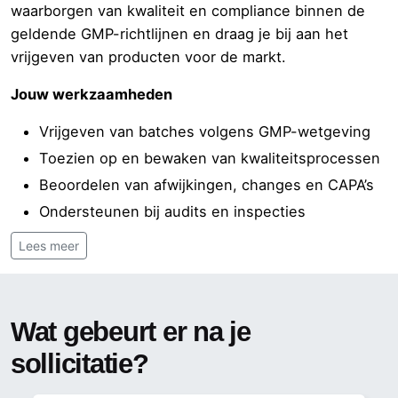
waarborgen van kwaliteit en compliance binnen de
geldende GMP-richtlijnen en draag je bij aan het
vrijgeven van producten voor de markt.
Jouw werkzaamheden
Vrijgeven van batches volgens GMP-wetgeving
Toezien op en bewaken van kwaliteitsprocessen
Beoordelen van afwijkingen, changes en CAPA’s
Ondersteunen bij audits en inspecties
Fungeren als inhoudelijk aanspreekpunt op het
Lees meer
gebied van quality en compliance
Functie-eisen
Wat gebeurt er na je
Een relevante hbo-/wo-opleiding
sollicitatie?
Minimaal 10 jaar QA ervaring in een GMP
omgeving