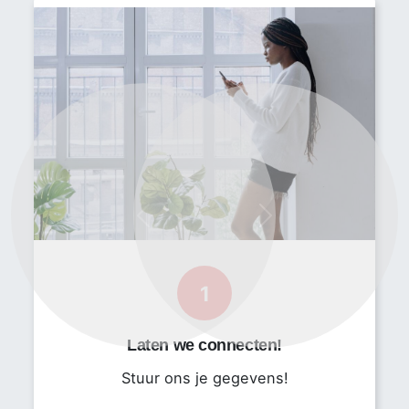
Minimaal 5 jaar werkervaring als Qualified Person
Een goede beheersing van de Engelse taal
Het bedrijf
Je komt terecht bij een innovatieve en internationale
organisatie binnen de
farmaceutische/biotechnologische sector, waar
kwaliteit en patiëntveiligheid centraal staan.
Previous
Next
Contractvoorwaarden
Freelance of detachering
1
Marktconform uurtarief of salaris
Starten op korte termijn
Laten we connecten!
24-40 uur per week
Stuur ons je gegevens!