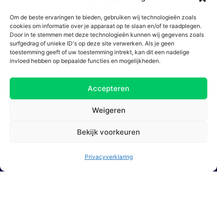
Koningin Wilhelminaplein 30 Prinsenhof
Gebouw
Om de beste ervaringen te bieden, gebruiken wij technologieën zoals
cookies om informatie over je apparaat op te slaan en/of te raadplegen.
Door in te stemmen met deze technologieën kunnen wij gegevens zoals
surfgedrag of unieke ID's op deze site verwerken. Als je geen
toestemming geeft of uw toestemming intrekt, kan dit een nadelige
invloed hebben op bepaalde functies en mogelijkheden.
Accepteren
Weigeren
1062 KR Amsterdam
Bekijk voorkeuren
Privacyverklaring