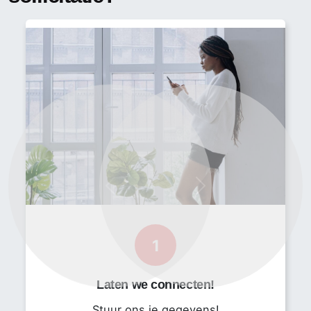
Een onderhoudsvisie ontwikkelen
Overleggen met productie
Commissioning begeleiden
Stilstand begeleiden
Profiel en functie-eisen
Dit bedrijf gaat meer af op karakter dan op CV. Ze
zoeken iemand die de juiste eigenschappen bezit in
combinatie met voldoende technische kennis. In
Previous
Next
deze rol is het belangrijk dat je de dagelijkse gang
van zaken kan verbeteren door mensen te inspireren
en het overzicht kan bewaren. Een combinatie van
1
sterke sociale en analytische vaardigheid is vereist.
HBO werk en denk niveau
Laten we connecten!
MBO+ in een technische richting
Stuur ons je gegevens!