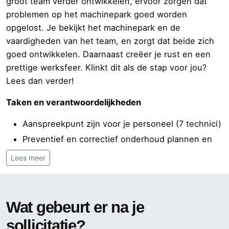
groot team verder ontwikkelen, ervoor zorgen dat
problemen op het machinepark goed worden
opgelost. Je bekijkt het machinepark en de
vaardigheden van het team, en zorgt dat beide zich
goed ontwikkelen. Daarnaast creëer je rust en een
prettige werksfeer. Klinkt dit als de stap voor jou?
Lees dan verder!
Taken en verantwoordelijkheden
Aanspreekpunt zijn voor je personeel (7 technici)
Preventief en correctief onderhoud plannen en
uitvoeren
Lees meer
Een visie voor de afdeling ontwikkelen
Ontwikkelen van technische vaardigheden
personeel
Wat gebeurt er na je
Uitgaves bijhouden en onderbouwen
sollicitatie?
De werkplaats ordelijk houden