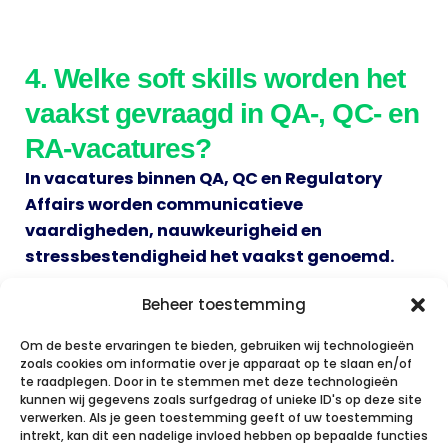
4. Welke soft skills worden het
vaakst gevraagd in QA-, QC- en
RA-vacatures?
In vacatures binnen QA, QC en Regulatory
Affairs worden communicatieve
vaardigheden, nauwkeurigheid en
stressbestendigheid het vaakst genoemd.
Dit sluit aan bij de verantwoordelijkheden binnen
Beheer toestemming
kwaliteitsmanagement en compliance.
Om de beste ervaringen te bieden, gebruiken wij technologieën
zoals cookies om informatie over je apparaat op te slaan en/of
De meest gevraagde soft skills zijn:
te raadplegen. Door in te stemmen met deze technologieën
kunnen wij gegevens zoals surfgedrag of unieke ID's op deze site
verwerken. Als je geen toestemming geeft of uw toestemming
duidelijke en gestructureerde communicatie
intrekt, kan dit een nadelige invloed hebben op bepaalde functies