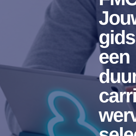
Jou
gids
een
duu
carr
wer
sele