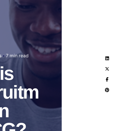
s
7 min read
is
ruitm
in
CG?