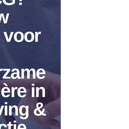
w
 voor
rzame
ière in
ving &
ctie