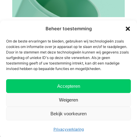
31 min read
28 mei 2025
Beheer toestemming
Supplementen in Food & Life Sciences:
Wat Werkt Echt?
Om de beste ervaringen te bieden, gebruiken wij technologieën zoals
cookies om informatie over je apparaat op te slaan en/of te raadplegen.
Food & Beverage
Door in te stemmen met deze technologieën kunnen wij gegevens zoals
surfgedrag of unieke ID's op deze site verwerken. Als je geen
toestemming geeft of uw toestemming intrekt, kan dit een nadelige
Read More
invloed hebben op bepaalde functies en mogelijkheden.
Accepteren
Weigeren
Bekijk voorkeuren
Privacyverklaring