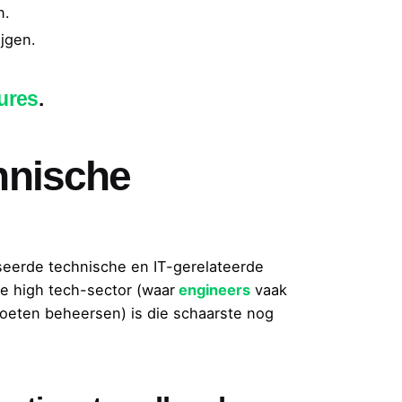
n.
jgen.
ures
.
hnische
iseerde technische en IT-gerelateerde
de high tech-sector (waar
engineers
vaak
oeten beheersen) is die schaarste nog