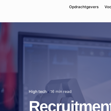
Opdrachtgevers
Voo
High tech
16 min read
Recruitment