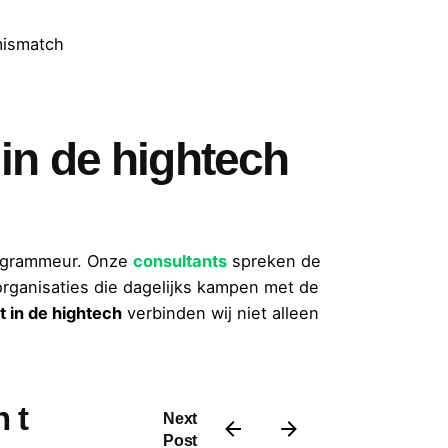
mismatch
in de hightech
rogrammeur. Onze
consultants
spreken de
organisaties die dagelijks kampen met de
t in de hightech
verbinden wij niet alleen
ch team
Next
Post