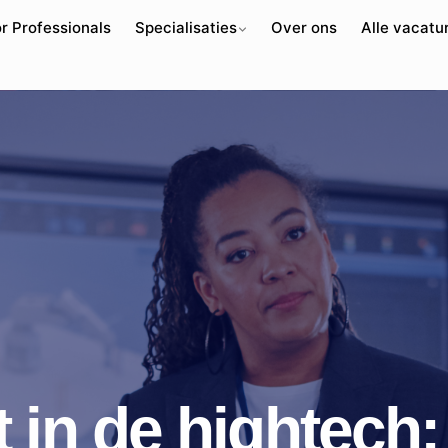
r Professionals
Specialisaties
Over ons
Alle vacatu
 in de hightech: